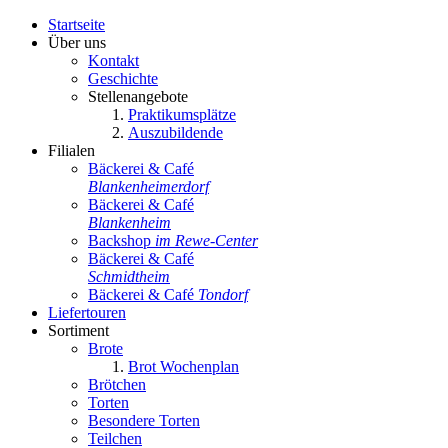
Startseite
Über uns
Kontakt
Geschichte
Stellenangebote
Praktikumsplätze
Auszubildende
Filialen
Bäckerei & Café
Blankenheimerdorf
Bäckerei & Café
Blankenheim
Backshop
im Rewe-Center
Bäckerei & Café
Schmidtheim
Bäckerei & Café
Tondorf
Liefertouren
Sortiment
Brote
Brot Wochenplan
Brötchen
Torten
Besondere Torten
Teilchen